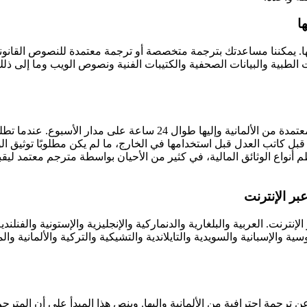
ا
ها. يمكننا مساعدتك بترجمة متخصصة أو ترجمة معتمدة للنصوص القانوني
 والبيانات الصحفية والكتيبات الفنية ونصوص الويب وما إلى ذلك من الع
بفضل شبكتنا العالمية من المترجمين المعتمدين، يمكننا تقديم تراجم معتمدة
بل كاتب العدل قبل استخدامها في الخارج، ما لم يكن مطلوبًا توثيق الوث
 أنواع الوثائق المالية، في كثير من الأحيان بواسطة مترجم معتمد ليق
وثائق) من الألمانية إلى 30 لغة مباشرة عبر الإنترنت. العربية والبلغارية والدنماركية والإنجليزية 
والروسية والإسبانية والسويدية والتايلاندية والتشيكية والتركية والألما
ترجمةٍ احترافية من الألمانية وإليها. وينص هذا المبدأ على أن المترجم