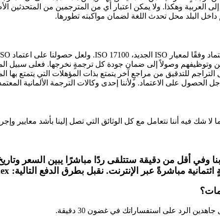
لى العربية وهكذا. ولا يمكن اعتبار أي من المترجمين من المتحدثين الأصلي
 داخل البلد محل تحدث اللغة لضمان مواكبته تطورها.
 وتوظيفهم وصولاً إلى ضمان جودة كل ترجمةٍ نخرجها. فعلى سبيل المث
للتدقيق من مراجعٍ آخر يتمتع بذات المؤهلات التي يتمتع بها المترجم ال
ل الحصول على الاعتماد. ولأننا إحدى وكالات الترجمة الألمانية المعت
ا لا شك فيه أننا نتعامل مع كل الوثائق التي تصل إلينا بأشد معايير وإجر
ا وفي أقل من دقيقة ستتلقى ردًا مباشرًا يبين السعر وتاريخ ال
ت. نقبل بطرق الدفع التالية: Amex وDiners وMastercard وVisa وPayPal وApple Pay.
مات؟
هدين الرد على استفساراتك في غضون 30 دقيقة.