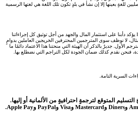
ين للغةٍ بعينها إلا إن نشأ في بلدٍ تكون تلك اللغة هي لغتها الرسمية
حظيت الوكالة باعتماد الجودة منذ العام 2011، ومنذ 2015 حظيت بالاعتماد وفقًا لمعيار ISO الجديد، ISO 17100. ولعل حصولنا على اعتماد ISO يؤكد دأبنا على استثمار المال والجهد من أجل توثيق كل إجراءاتنا
ال، لا نوظف سوى المترجمين المحترفين الخريجين العاملين بدوامٍ
أول. جديرٌ بالذكر أن الهيئة التي منحتنا هذا الاعتماد دائمًا ما
مدة، فنحن نقدم كذلك ضمان الجودة لكل التراجم التي نضطلع بها.
اءات السرية التامة.
تسليم المتوقع لترجمةٍ احترافيةٍ من الألمانية أو إليها.