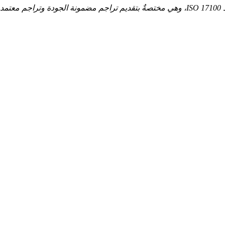
د
ISO 17100، وهي مختصةٌ بتقديم تراجم مضمونة الجودة وتراجم معتمدةٍ من الألمانية وإليها مباشرةً عبر الإنترنت.