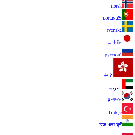
norsk
português
svenska
日本語
русский
中文
العربية
한국어
Türkçe
एक भाषा चुनें"