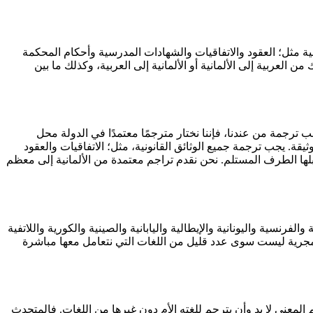
ة مثل؛ العقود والاتفاقيات والشهادات المدرسية وأحكام المحكمة
ربية إلى الألمانية أو الألمانية إلى العربية، وكذلك ما بين
 من الألمانية وإليها طوال 24 ساعة على مدار الأسبوع. عندما تطلب ترجمة من عندنا، فإننا نختار مترجمًا معتمدًا في الدولة محل
يقة. يجب ترجمة جميع الوثائق القانونية، مثل؛ الاتفاقيات والعقود
بلها الطرف المستلم. نحن نقدم تراجم معتمدة من الألمانية إلى معظم
والإستونية والفنلندية والفرنسية واليونانية والإيطالية واليابانية والصينية والكورية واللاتفية
نية والمجرية ليست سوى عدد قليل من اللغات التي نتعامل معها مباشرة
 المعني لا بد وأن يترجم للغته الأم دون غيرها من اللغات. فالمتحدث