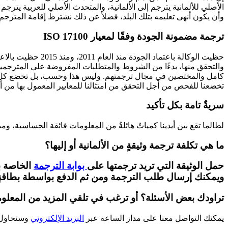
الأصلي للألمانية يترجم إلى الألمانية، والمتحدث الأصلي للعربية يترجم إ
وأن يكون أنهى تعليمه بتلك البلد، فضلاً عن ذلك نشترط إقامة المترجم
ترجمة مضمونة الجودة وفقًا لمعيار
ISO 17100
والتحقق منها، بدءًا من الشروط والمتطلبات المفروضة على المترجمين
كامل والمختصين في مجال ترجمتهم. وليس هذا وحسب، بل تخضع كل التراجم 
تخضعنا للفحص من أجل التحقق من امتثالنا للمعايير المعمول بها من أج
سريةٌ تامة بكل تأكيد
لطالما تقع بين أيدينا كمياتٌ هائلةٌ من المعلومات فائقة الحساسية، ومم
ما هي تكلفة ترجمة وثيقةٍ من الألمانية أو إليها؟
حمل الوثيقة التي تريد ترجمتها على
بوابة الترجمة
الخاصة بن
ويمكنك إرسال طلب الترجمة ومن ثم الدفع بواسطة بطاقةٍ ائتمانية مباشرةً عبر الإنترن
تراودك بعض الأسئلة؟ أو ترغب في تلقي المزيد من المعلو
يمكنك التواصل معنا على مدار الساعة عبر
البريد الإلكتروني
وسنحاول جا