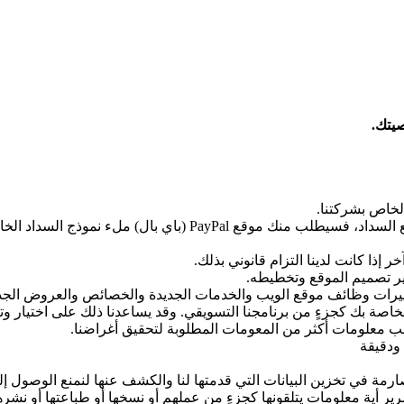
صيتك.
لخاص بشركتنا.
Pay (باي بال) ملء نموذج السداد الخاص به.
ذا كانت لدينا التزام قانوني بذلك.
ير تصميم الموقع وتخطيطه.
غييرات وظائف موقع الويب والخدمات الجديدة والخصائص والعروض الجد
صة بك كجزءٍ من برنامجنا التسويقي. وقد يساعدنا ذلك على اختيار وتصم
ب معلومات أكثر من المعومات المطلوبة لتحقيق أغراضنا.
ودقيقة
رمة في تخزين البيانات التي قدمتها لنا والكشف عنها لنمنع الوصول إل
رير أية معلومات يتلقونها كجزءٍ من عملهم أو نسخها أو طباعتها أو نش