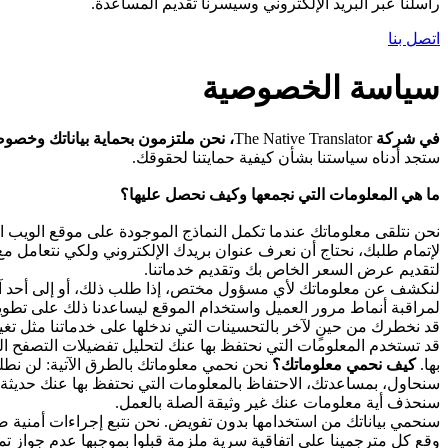
راسلنا عبر البريد الإلكتروني وسيسرنا تقديم المساعدة.
اتصل بنا
سياسة الخصوصية
في شركة
The Native Translator
، نحن ملتزمون بحماية بياناتك وخصو
ستجد أدناه سياستنا بشأن كيفية حمايتنا لحقوقك.
ما هي المعلومات التي نجمعها وكيف نحصل عليها؟
نحن نتلقى معلوماتك عندما تكمل النماذج الموجودة على موقع الويب ا
لإتمام طلبك، نحتاج أن نعرف عنوان بريدك الإلكتروني ولكي نتعامل مع السداد، فسيطلب منك موقع Pal
لتقديم عرض السعر الخاص بك وتقديم خدماتنا.
لنكشف عن معلوماتك لأي مسؤول مختص، إذا طلب ذلك، أو إلى أحد آخر إ
لمراقبة أنماط مرور العميل واستخدام الموقع ليساعدنا ذلك على تطو
قد نخطرك من حينٍ لآخر بالتحسينات التي ندخلها على خدماتنا مثل ت
قد تستخدم المعلومات التي نحتفظ بها عنك لتحليل تفضيلات التصفح الخا
بها.
كيف نحمي معلوماتك؟
نحن نحمي معلوماتك بالطرق الآتية: لن نطل
سنحاول، بمساعدتك، الاحتفاظ بالمعلومات التي نحتفظ بها عنك حديثة 
سنحذف أية معلومات عنك غير وثيقة الصلة بالعمل.
سنحمي بياناتك من استخدامها بدون تفويض. نحن نتبع إجراءات أمنية صا
وقع كل مترجمينا على اتفاقية سرية ملزمة قبلوا بموجبها عدم جواز تم