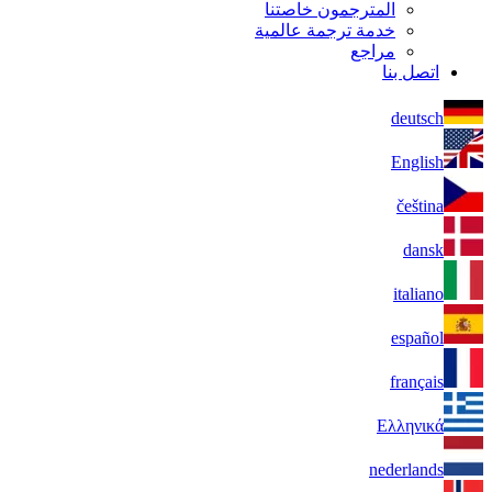
المترجمون خاصتنا
خدمة ترجمة عالمية
مراجع
اتصل بنا
deutsch
English
čeština
dansk
italiano
español
français
Ελληνικά
nederlands