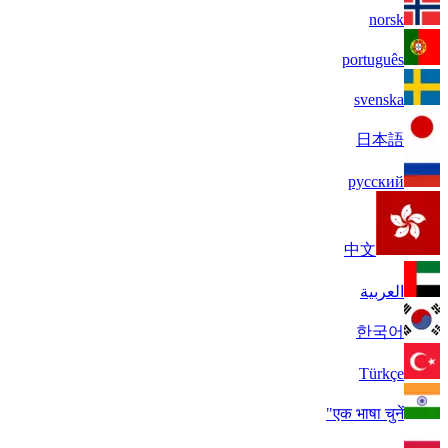
norsk
português
svenska
日本語
русский
中文
العربية
한국어
Türkçe
एक भाषा चुनें"